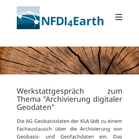
Home
About
2Participate
2Facilitate
2Interoperate
2Coordinate
Werkstattgespräch zum
Outcomes
Thema "Archivierung digitaler
Member Area
Geodaten"
Die AG Geobasisdaten der KLA lädt zu einem
Fachaustausch über die Archivierung von
Geobasis- und Geofachdaten ein. Das