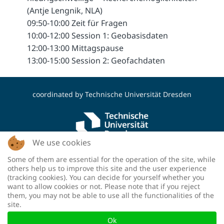
(Antje Lengnik, NLA)
09:50-10:00 Zeit für Fragen
10:00-12:00 Session 1: Geobasisdaten
12:00-13:00 Mittagspause
13:00-15:00 Session 2: Geofachdaten
coordinated by
Technische Universität Dresden
We use cookies
Some of them are essential for the operation of the site, while
funded by the Deutsche Forschungsgemeinschaft
others help us to improve this site and the user experience
(DFG, German Research Foundation) - project
(tracking cookies). You can decide for yourself whether you
number: 460036893
want to allow cookies or not. Please note that if you reject
them, you may not be able to use all the functionalities of the
site.
Ok